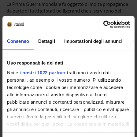
La Prima Guerra mondiale fu oggetto di molta propaganda
da parte di tutti gli stati belligeranti che si servirono dei
manifesti per arruolare uomini, per raccogliere fondi e per
denigrare il nemico. Il saggio ne fornisce una breve, ma
significativa panoramica.
Product ID:
Consenso
Dettagli
Impostazioni degli annunci
In
89238
Handle IRIS:
Uso responsabile dei dati
11562/930240
Noi e
i nostri 1022 partner
trattiamo i vostri dati
Last Modified:
personali, ad esempio il vostro numero IP, utilizzando
October 25, 2022
tecnologie come i cookie per memorizzare e accedere
Bibliographic citation:
alle informazioni sul vostro dispositivo al fine di
Formiga, Federica
,
I manifesti della Grande Guerra: nuovi
pubblicare annunci e contenuti personalizzati, misurare
prodotti editoriali per la Propaganda
«NOVA HISTORICA»
gli annunci e i contenuti, ricercare il pubblico e sviluppare
, vol.
53
,
2015
,
pp. 177-209
i servizi. Avete la possibilità di scegliere chi utilizza i
vostri dati e per quali scopi. Le vostre scelte in materia di
Consulta la scheda completa presente nel
repository
privacy sono applicabili solo su questa proprietà digitale
istituzionale della Ricerca di Ateneo