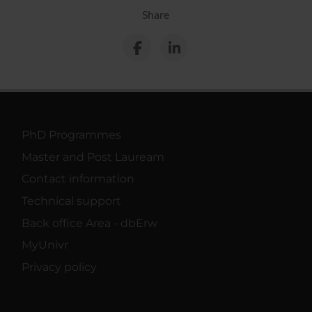
Share
PhD Programmes
Master and Post Lauream
Contact information
Technical support
Back office Area - dbErw
MyUnivr
Privacy policy