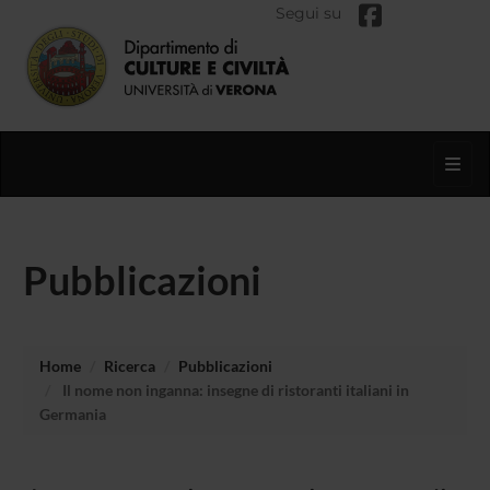
Segui su
Toggl
Pubblicazioni
Home
Ricerca
Pubblicazioni
Il nome non inganna: insegne di ristoranti italiani in
Germania