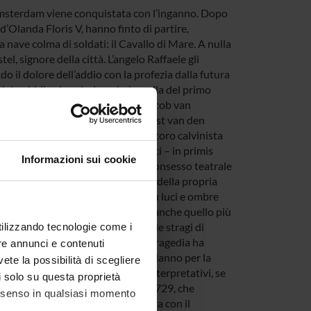
Amsterdam viene conquistata con l’inganno. Dopo
 d’Olanda Floris V, hanno finto di partire,
 nave colma di soldati: il Cavallo di Mare. A nulla
el, signore della città. L’angelo Raffaele gli
do il dolore dell’addio con la profezia dalla futura
l pubblico in sala. La sala è quella del primo
rovince Unite, lo Schouwburg di Jacob van
dia Gysbreght van Aemstel di Joost van den
ostante la resistenza del concistoro calvinista
a messinscena. Modelli tragici ed epici – in primis
Informazioni sui cookie
tutt’altro che encomiastica. Nel consesso teatrale
e dei mari che si avvia allo zenith della propria
 modo complesso e problematico su luci e ombre
la contea d’Olanda medievale, ma anche quello più
della Riforma protestante, come le stragi di
utilizzando tecnologie come i
 in terribili scene di martirio. La tragedia ha
re annunci e contenuti
ndo appuntamento fisso del capodanno per la
vete la possibilità di scegliere
 traduzione italiana e a studi interpretativi, se
li solo su questa proprietà
ella versione messa a stampa nel 1729, che
consenso in qualsiasi momento
 tradizione spettacolare, interrotta con il