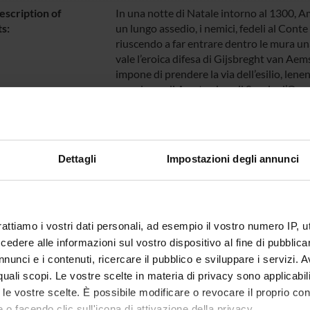
escription of
In una notte di Natale intorno al 1300, 
s:
un lungo assedio, i nemici, fedeli al Conte
riuscendo a far entrare dentro le mura una
vale l’eroica difesa di Gijsbreght van Aemst
impone di prendere la via dell’esilio, lenen
grandezza di Amsterdam: il Secolo d’Oro de
teatro in pietra della Repubblica delle P
Campen, inaugurato proprio con la trage
Vondel (1586-1679) il 3 gennaio 1638, non
della città, ostile ai rituali cattolici nell
Dettagli
Impostazioni degli annunci
l’Eneide – vengono convocati in un’opera 
gli abitanti di Amsterdam, città imperatric
potenza, vengono invitati a riflettere in
del passato: non solo quello lontano del
prossimo della Rivolta contro la Spagna e 
rattiamo i vostri dati personali, ad esempio il vostro numero IP, 
religiosi cattolici che vengono attualizzate
dere alle informazioni sul vostro dispositivo al fine di pubblica
conosciuto una fortuna secolare, divene
nunci e i contenuti, ricercare il pubblico e sviluppare i servizi. A
popolazione di Amsterdam. Oltre alla prima
r quali scopi. Le vostre scelte in materia di privacy sono applicabi
ne offre l’edizione critica, comprensiva d
to le vostre scelte. È possibile modificare o revocare il proprio 
accoglieva la prassi teatrale dell’epoca. La
 o facendo clic sull'icona di attivazione della privacy.