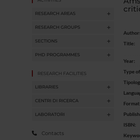
Amst
crit
RESEARCH AREAS
RESEARCH GROUPS
Author
SECTIONS
Title:
PHD PROGRAMMES
Year:
Type of
RESEARCH FACILITIES
Tipolo
LIBRARIES
Langua
CENTRI DI RICERCA
Format
Publish
LABORATORI
ISBN:
Contacts
Keywor