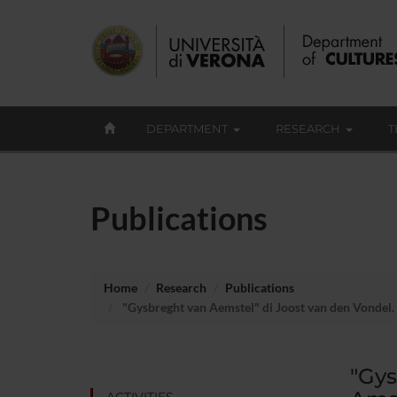
DEPARTMENT
RESEARCH
T
Publications
Home
Research
Publications
"Gysbreght van Aemstel" di Joost van den Vondel. I
"Gys
ACTIVITIES