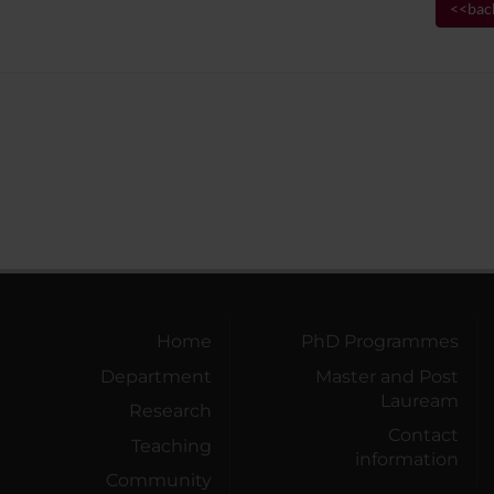
<<bac
Home
PhD Programmes
Department
Master and Post
Lauream
Research
Contact
Teaching
information
Community