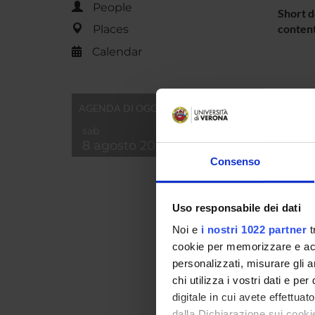
People
Short d
content
Places
Calendar
AGENDA DI OGGI
sab
8 agosto 2026
Consenso
Uso responsabile dei dati
Noi e
i nostri 1022 partner
t
cookie per memorizzare e acce
personalizzati, misurare gli an
chi utilizza i vostri dati e pe
digitale in cui avete effettua
dalla Dichiarazione sui cookie