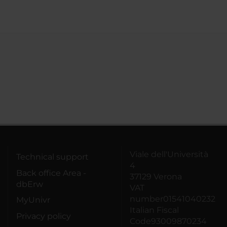
Viale dell'Università
Technical support
4
Back office Area -
37129 Verona
dbErw
VAT
number01541040232
MyUnivr
Italian Fiscal
Privacy policy
Code93009870234