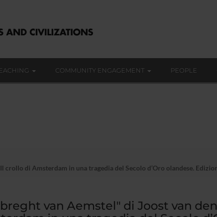
EACHING
COMMUNITY ENGAGEMENT
PEOPLE
l crollo di Amsterdam in una tragedia del Secolo d’Oro olandese. Edizion
breght van Aemstel" di Joost van den V