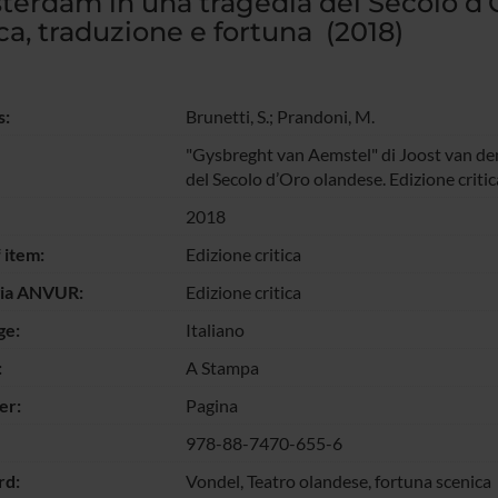
erdam in una tragedia del Secolo d’
ica, traduzione e fortuna (2018)
s:
Brunetti, S.
; Prandoni, M.
"Gysbreght van Aemstel" di Joost van den
del Secolo d’Oro olandese. Edizione critic
2018
 item:
Edizione critica
gia ANVUR:
Edizione critica
ge:
Italiano
:
A Stampa
er:
Pagina
978-88-7470-655-6
d:
Vondel, Teatro olandese, fortuna scenica