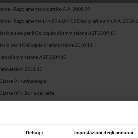
ione - Regolamento didattico A.A. 2008 09
ione - Regolamento LM-89 e LM-02 Discipl art e arch A.A. 2010-
ario e aule per il Colloquio di ammissione AST 2009 10
ario per il Colloquio di ammissione 2010 11
uio di ammissione AST 2009 10
rario lezioni 2011 12
Classe 2 - Archeologia
lasse 89 - Storia dell'arte
Dettagli
Impostazioni degli annunci