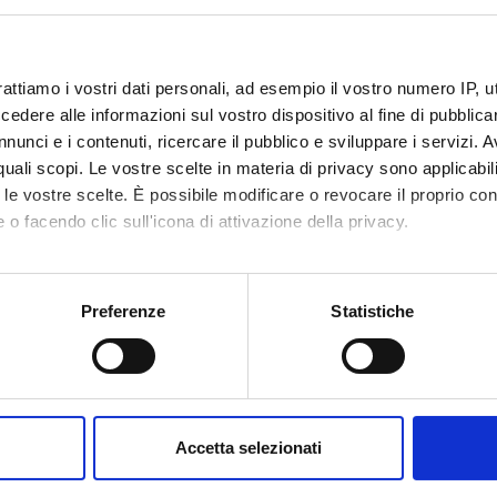
rattiamo i vostri dati personali, ad esempio il vostro numero IP, 
dere alle informazioni sul vostro dispositivo al fine di pubblica
nunci e i contenuti, ricercare il pubblico e sviluppare i servizi. A
r quali scopi. Le vostre scelte in materia di privacy sono applicabi
to le vostre scelte. È possibile modificare o revocare il proprio 
 o facendo clic sull'icona di attivazione della privacy.
mo anche:
oni sulla tua posizione geografica, con un'approssimazione di qu
Preferenze
Statistiche
spositivo, scansionandolo attivamente alla ricerca di caratteristich
aborati i tuoi dati personali e imposta le tue preferenze nella
s
consenso in qualsiasi momento dalla Dichiarazione sui cookie.
Accetta selezionati
nalizzare contenuti ed annunci, per fornire funzionalità dei socia
inoltre informazioni sul modo in cui utilizzi il nostro sito con i n