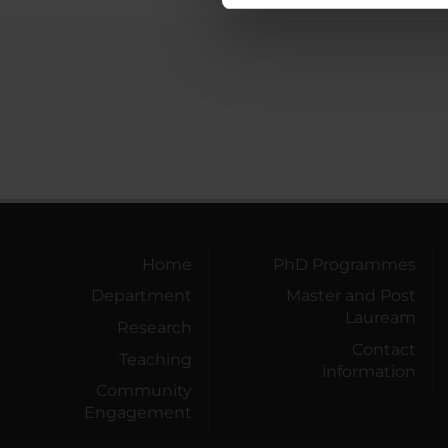
di analisi dei dati web, pubbl
che hanno raccolto dal tuo uti
Home
PhD Programmes
Department
Master and Post
Lauream
Research
Contact
Teaching
information
Community
Engagement