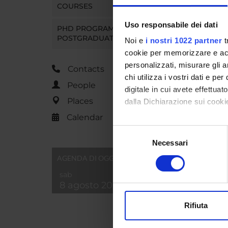
COURSES
Uso responsabile dei dati
PHD PROGRAMMES AND
POSTGRADUATE TRAINING
Noi e
i nostri 1022 partner
t
cookie per memorizzare e acce
personalizzati, misurare gli an
Contacts
chi utilizza i vostri dati e pe
People
digitale in cui avete effettua
Places
dalla Dichiarazione sui cookie
Calendar
Con il tuo consenso, vorrem
Selezione
raccogliere informazi
Necessari
del
Identificare il tuo di
consenso
AGENDA DI OGGI
digitali).
sab
Approfondisci come vengono el
8 agosto 2026
modificare o ritirare il tuo 
Rifiuta
Utilizziamo i cookie per perso
nostro traffico. Condividiamo 