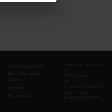
azioni che hai fornito loro o
Viale dell'Università
Technical support
4
Back office Area -
37129 Verona
dbErw
VAT
number01541040232
MyUnivr
Italian Fiscal
Privacy policy
Code93009870234