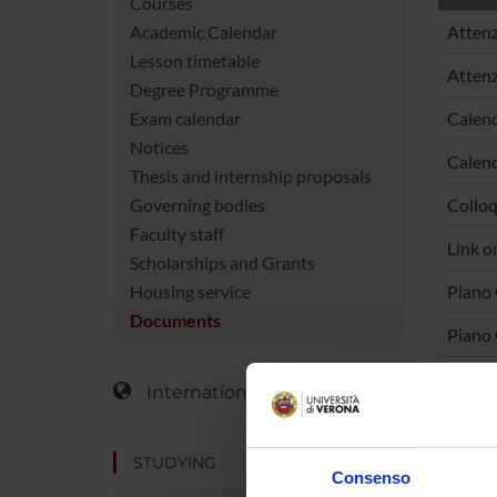
Courses
Academic Calendar
Attenz
Lesson timetable
Attenz
Degree Programme
Exam calendar
Calend
Notices
Calend
Thesis and internship proposals
Governing bodies
Colloq
Faculty staff
Link o
Scholarships and Grants
Housing service
Piano 
Documents
Piano C
International Students
STUDYING
Consenso