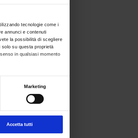
utilizzando tecnologie come i
re annunci e contenuti
vete la possibilità di scegliere
li solo su questa proprietà
consenso in qualsiasi momento
alche metro,
Marketing
e specifiche (impronte
ezione dettagli
. Puoi
Accetta tutti
l media e per analizzare il
ostri partner che si occupano