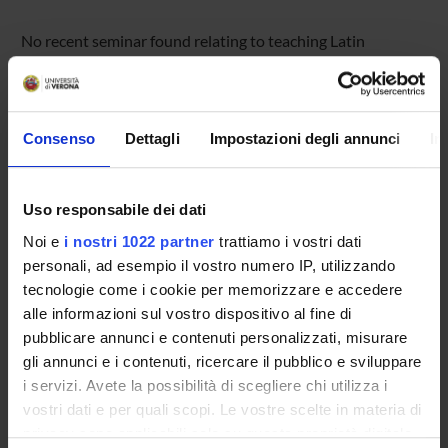
No recent seminar found relating to teaching Latin
Epigraphy (p).
Consenso
Dettagli
Impostazioni degli annunci
In
STUDYING
COURSES
Uso responsabile dei dati
PHD PROGRAMMES AND POSTGRADUATE
Noi e
i nostri 1022 partner
trattiamo i vostri dati
TRAINING
personali, ad esempio il vostro numero IP, utilizzando
tecnologie come i cookie per memorizzare e accedere
Contacts
alle informazioni sul vostro dispositivo al fine di
pubblicare annunci e contenuti personalizzati, misurare
People
gli annunci e i contenuti, ricercare il pubblico e sviluppare
Places
i servizi. Avete la possibilità di scegliere chi utilizza i
Calendar
vostri dati e per quali scopi. Le vostre scelte in materia di
privacy sono applicabili solo su questa proprietà digitale