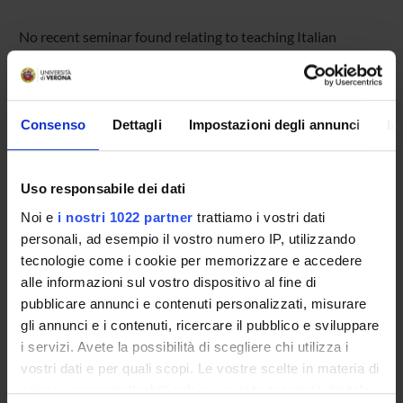
No recent seminar found relating to teaching Italian
literature (i).
Consenso
Dettagli
Impostazioni degli annunci
In
STUDYING
COURSES
Uso responsabile dei dati
PHD PROGRAMMES AND POSTGRADUATE
Noi e
i nostri 1022 partner
trattiamo i vostri dati
TRAINING
personali, ad esempio il vostro numero IP, utilizzando
tecnologie come i cookie per memorizzare e accedere
Contacts
alle informazioni sul vostro dispositivo al fine di
pubblicare annunci e contenuti personalizzati, misurare
People
gli annunci e i contenuti, ricercare il pubblico e sviluppare
Places
i servizi. Avete la possibilità di scegliere chi utilizza i
Calendar
vostri dati e per quali scopi. Le vostre scelte in materia di
privacy sono applicabili solo su questa proprietà digitale