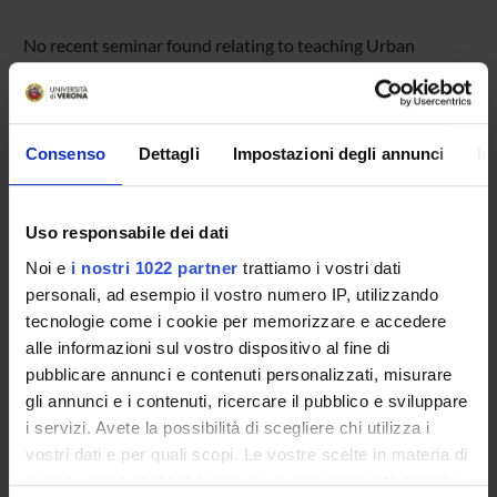
No recent seminar found relating to teaching Urban
geography (p).
Consenso
Dettagli
Impostazioni degli annunci
In
STUDYING
COURSES
Uso responsabile dei dati
PHD PROGRAMMES AND POSTGRADUATE
Noi e
i nostri 1022 partner
trattiamo i vostri dati
TRAINING
personali, ad esempio il vostro numero IP, utilizzando
tecnologie come i cookie per memorizzare e accedere
Contacts
alle informazioni sul vostro dispositivo al fine di
pubblicare annunci e contenuti personalizzati, misurare
People
gli annunci e i contenuti, ricercare il pubblico e sviluppare
Places
i servizi. Avete la possibilità di scegliere chi utilizza i
Calendar
vostri dati e per quali scopi. Le vostre scelte in materia di
privacy sono applicabili solo su questa proprietà digitale