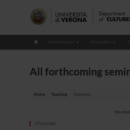
DEPARTMENT
RESEARCH
T
All forthcoming semina
Home
Teaching
Seminars
No recen
STUDYING