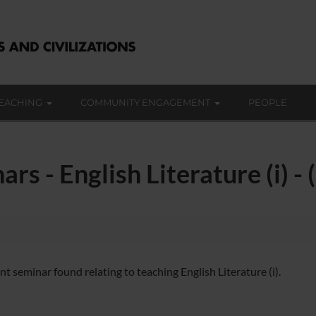
EACHING
COMMUNITY ENGAGEMENT
PEOPLE
rs - English Literature (i) 
t seminar found relating to teaching English Literature (i).