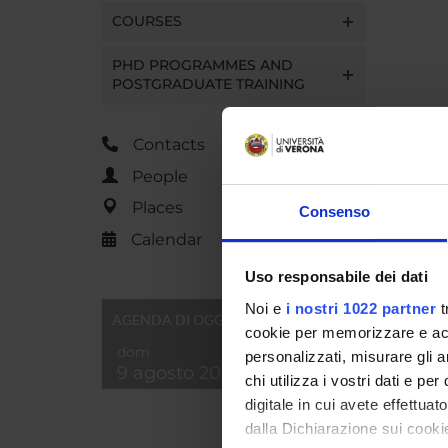
COURSES
PHD PROGRAMMES AND
POSTGRADUATE TRAINING
Contacts
People
Places
Consenso
Calendar
Uso responsabile dei dati
Noi e
i nostri 1022 partner
t
AGENDA DI OGGI
cookie per memorizzare e acce
dom
personalizzati, misurare gli an
9 agosto 2026
chi utilizza i vostri dati e pe
digitale in cui avete effettua
dalla Dichiarazione sui cookie