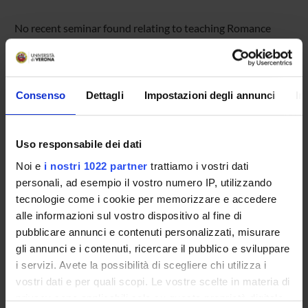
No recent seminar found relating to teaching Romance
Philology (i+p).
Consenso
Dettagli
Impostazioni degli annunci
In
STUDYING
COURSES
Uso responsabile dei dati
PHD PROGRAMMES AND POSTGRADUATE
Noi e
i nostri 1022 partner
trattiamo i vostri dati
TRAINING
personali, ad esempio il vostro numero IP, utilizzando
tecnologie come i cookie per memorizzare e accedere
Contacts
alle informazioni sul vostro dispositivo al fine di
pubblicare annunci e contenuti personalizzati, misurare
People
gli annunci e i contenuti, ricercare il pubblico e sviluppare
Places
i servizi. Avete la possibilità di scegliere chi utilizza i
Calendar
vostri dati e per quali scopi. Le vostre scelte in materia di
privacy sono applicabili solo su questa proprietà digitale