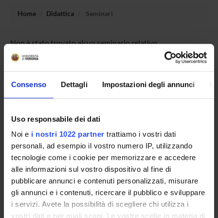
Home
Didattica
Seminari
Non è stato trovato alcun seminario relativo
all'insegnamento Storia della critica d'arte I - LM.
Consenso
Dettagli
Impostazioni degli annunci
In
OFFERTA FORMATIVA
CORSI DI STUDIO
Uso responsabile dei dati
Noi e
i nostri 1022 partner
trattiamo i vostri dati
DOTTORATI DI RICERCA E FORMAZIONE
personali, ad esempio il vostro numero IP, utilizzando
SUPERIORE
tecnologie come i cookie per memorizzare e accedere
alle informazioni sul vostro dispositivo al fine di
Contatti
pubblicare annunci e contenuti personalizzati, misurare
Persone
gli annunci e i contenuti, ricercare il pubblico e sviluppare
Luoghi
i servizi. Avete la possibilità di scegliere chi utilizza i
vostri dati e per quali scopi. Le vostre scelte in materia di