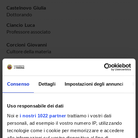
Castelnovo Giulia
Dottorando
Ciancio Luca
Professore associato
Corcioni Giovanni
Cultore della materia
Formiga Federica
Professore associato
Garbellotti Marina
Consenso
Dettagli
Impostazioni degli annunci
In
Professore associato
Paini Anna Maria
Professore associato
Uso responsabile dei dati
Romagnani Gian Paolo
Noi e
i nostri 1022 partner
trattiamo i vostri dati
Professore ordinario
personali, ad esempio il vostro numero IP, utilizzando
tecnologie come i cookie per memorizzare e accedere
Rossi Mariaclara
Professore associato
alle informazioni sul vostro dispositivo al fine di