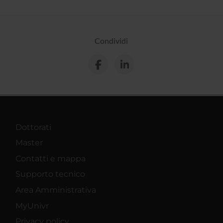
Condividi
Dottorati
Master
Contatti e mappa
Supporto tecnico
Area Amministrativa
MyUnivr
Privacy policy