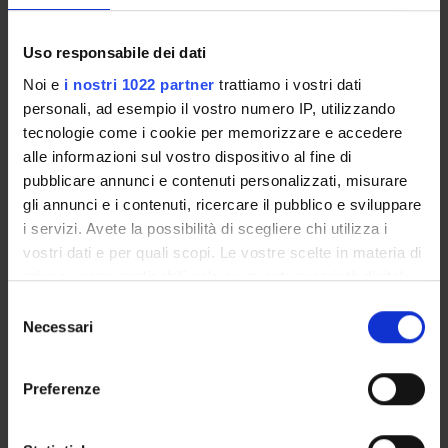
PUBLICATIONS
ASSIGNMENTS
Uso responsabile dei dati
Noi e
i nostri 1022 partner
trattiamo i vostri dati
personali, ad esempio il vostro numero IP, utilizzando
tecnologie come i cookie per memorizzare e accedere
alle informazioni sul vostro dispositivo al fine di
ORGANISATION
pubblicare annunci e contenuti personalizzati, misurare
gli annunci e i contenuti, ricercare il pubblico e sviluppare
GOVERNANCE
i servizi. Avete la possibilità di scegliere chi utilizza i
COMMITTEES
vostri dati e per quali scopi. Le vostre scelte in materia di
privacy sono applicabili solo su questa proprietà digitale
DEPARTMENT ADMINISTRATION OFFICES
in cui avete effettuato le vostre scelte. È possibile
Selezione
modificare o revocare il proprio consenso in qualsiasi
Necessari
del
STUDENT ADMINISTRATION OFFICES
momento dalla Dichiarazione sui cookie o facendo clic
consenso
sull'icona di attivazione della privacy.
DEPARTMENT FACILITIES
Preferenze
Con il tuo consenso, vorremmo anche:
LIBRARIES