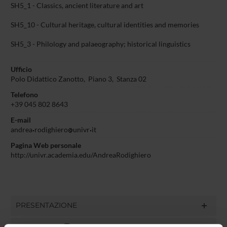
SH5_1 - Classics, ancient literature and art
SH5_10 - Cultural heritage, cultural identities and memories
SH5_3 - Philology and palaeography; historical linguistics
Ufficio
Polo Didattico Zanotto, Piano 3, Stanza 02
Telefono
+39 045 802 8643
E-mail
andrea
rodighiero
univr
it
Pagina Web personale
http://univr.academia.edu/AndreaRodighiero
PRESENTAZIONE