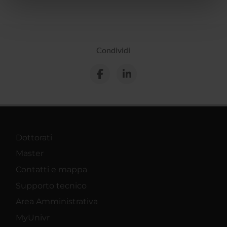
nostri partner che si occupano di analisi dei dati web,
pubblicità e social media, i quali potrebbero combinarle
con altre informazioni che hai fornito loro o che hanno
raccolto dal tuo utilizzo dei loro servizi.
Condividi
Dottorati
Master
Contatti e mappa
Supporto tecnico
Area Amministrativa
MyUnivr