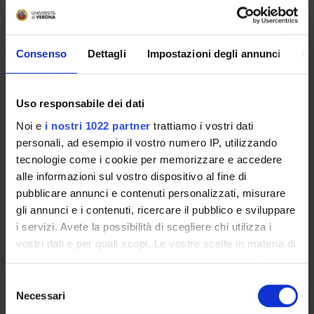
DIDATTICA
4
TERZA MISSIONE
Consenso
Dettagli
Impostazioni degli annunci
In
RICERCA
PROGETTI
Uso responsabile dei dati
PUBBLICAZIONI
Noi e
i nostri 1022 partner
trattiamo i vostri dati
personali, ad esempio il vostro numero IP, utilizzando
INCARICHI
tecnologie come i cookie per memorizzare e accedere
alle informazioni sul vostro dispositivo al fine di
pubblicare annunci e contenuti personalizzati, misurare
gli annunci e i contenuti, ricercare il pubblico e sviluppare
i servizi. Avete la possibilità di scegliere chi utilizza i
ORGANIZZAZIONE
vostri dati e per quali scopi. Le vostre scelte in materia di
privacy sono applicabili solo su questa proprietà digitale
GOVERNANCE
in cui avete effettuato le vostre scelte. È possibile
Selezione
COMMISSIONI
modificare o revocare il proprio consenso in qualsiasi
Necessari
del
momento dalla Dichiarazione sui cookie o facendo clic