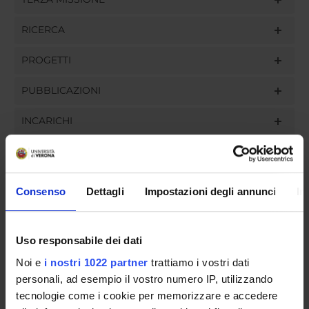
RICERCA
PROGETTI
PUBBLICAZIONI
INCARICHI
Consenso
Dettagli
Impostazioni degli annunci
In
ORGANIZZAZIONE
GOVERNANCE
Uso responsabile dei dati
COMMISSIONI
Noi e
i nostri 1022 partner
trattiamo i vostri dati
personali, ad esempio il vostro numero IP, utilizzando
UFFICI E STRUTTURE DI SERVIZIO
tecnologie come i cookie per memorizzare e accedere