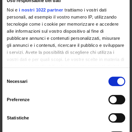
Uso responsabile dei dati
Noi e
i nostri 1022 partner
trattiamo i vostri dati
ORGANIZZAZIONE
personali, ad esempio il vostro numero IP, utilizzando
GOVERNANCE
tecnologie come i cookie per memorizzare e accedere
alle informazioni sul vostro dispositivo al fine di
COMMISSIONI
pubblicare annunci e contenuti personalizzati, misurare
gli annunci e i contenuti, ricercare il pubblico e sviluppare
UFFICI E STRUTTURE DI SERVIZIO
i servizi. Avete la possibilità di scegliere chi utilizza i
vostri dati e per quali scopi. Le vostre scelte in materia di
SERVIZI DI SEGRETERIA STUDENTI
privacy sono applicabili solo su questa proprietà digitale
in cui avete effettuato le vostre scelte. È possibile
Selezione
STRUTTURE DEL DIPARTIMENTO
modificare o revocare il proprio consenso in qualsiasi
Necessari
del
momento dalla Dichiarazione sui cookie o facendo clic
consenso
BIBLIOTECHE
sull'icona di attivazione della privacy.
Preferenze
CENTRI
Con il tuo consenso, vorremmo anche:
LABORATORI
raccogliere informazioni sulla tua posizione
Statistiche
geografica, con un'approssimazione di qualche
Contatti
metro,